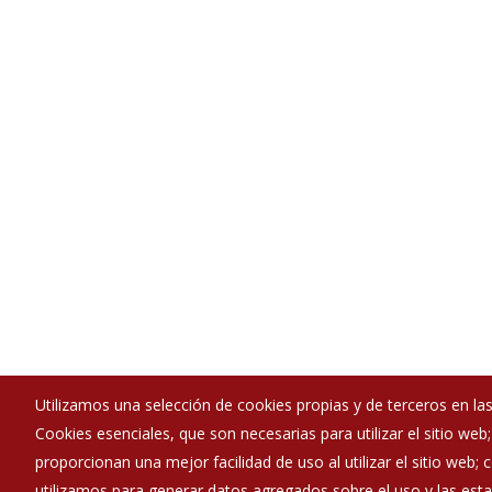
Utilizamos una selección de cookies propias y de terceros en las
Cookies esenciales, que son necesarias para utilizar el sitio web
Ayuntamiento de Berzosa de Bureba
proporcionan una mejor facilidad de uso al utilizar el sitio web;
:
Plaza Mayor - 09245
utilizamos para generar datos agregados sobre el uso y las estad