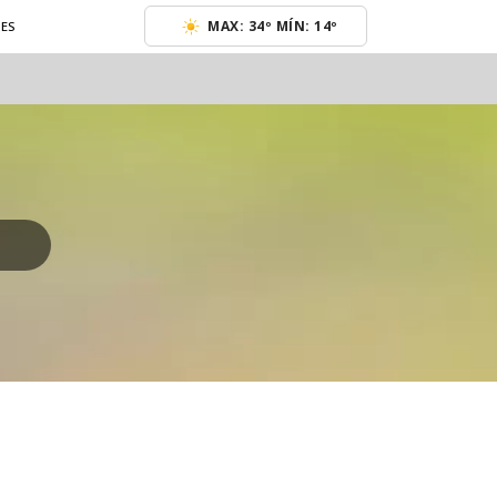
MAX: 34º MÍN: 14º
NES