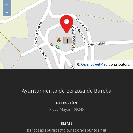
+
–
©
OpenStreetMap
contributors.
Ayuntamiento de Berzosa de Bureba
DIRECCIÓN
Plaza Mayor - 09245
EMAIL
berzosadebureba@diputaciondeburgos.net